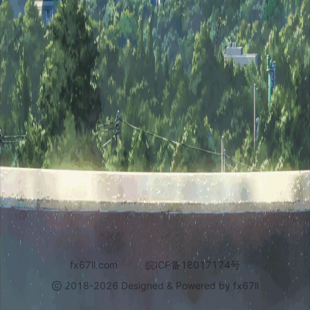
fx67ll.com
皖ICP备18017174号
2018-2026 Designed & Powered by fx67ll